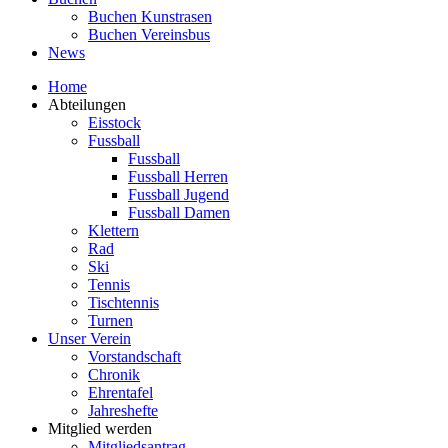
Buchen Kunstrasen
Buchen Vereinsbus
News
Home
Abteilungen
Eisstock
Fussball
Fussball
Fussball Herren
Fussball Jugend
Fussball Damen
Klettern
Rad
Ski
Tennis
Tischtennis
Turnen
Unser Verein
Vorstandschaft
Chronik
Ehrentafel
Jahreshefte
Mitglied werden
Mitgliedsantrag