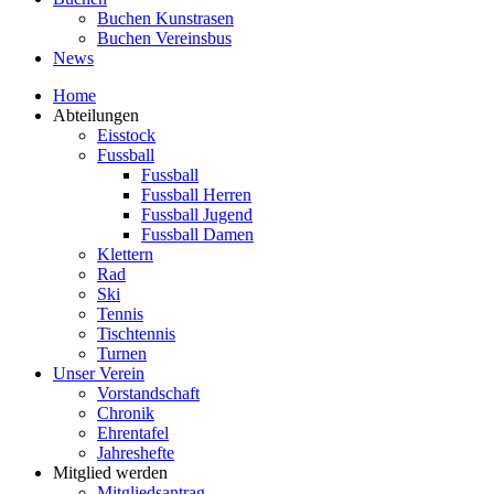
Buchen Kunstrasen
Buchen Vereinsbus
News
Home
Abteilungen
Eisstock
Fussball
Fussball
Fussball Herren
Fussball Jugend
Fussball Damen
Klettern
Rad
Ski
Tennis
Tischtennis
Turnen
Unser Verein
Vorstandschaft
Chronik
Ehrentafel
Jahreshefte
Mitglied werden
Mitgliedsantrag