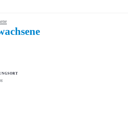
sene
rwachsene
UNGSORT
ng