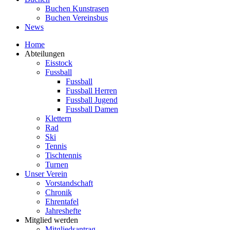
Buchen Kunstrasen
Buchen Vereinsbus
News
Home
Abteilungen
Eisstock
Fussball
Fussball
Fussball Herren
Fussball Jugend
Fussball Damen
Klettern
Rad
Ski
Tennis
Tischtennis
Turnen
Unser Verein
Vorstandschaft
Chronik
Ehrentafel
Jahreshefte
Mitglied werden
Mitgliedsantrag