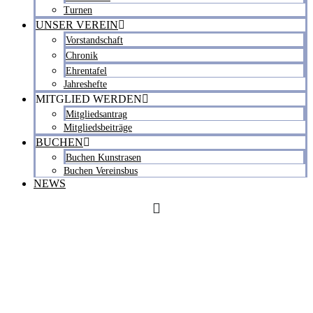
Turnen
UNSER VEREIN
Vorstandschaft
Chronik
Ehrentafel
Jahreshefte
MITGLIED WERDEN
Mitgliedsantrag
Mitgliedsbeiträge
BUCHEN
Buchen Kunstrasen
Buchen Vereinsbus
NEWS