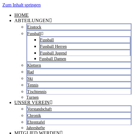
Zum Inhalt springen
HOME
ABTEILUNGEN
Eisstock
Fussball
Fussball
Fussball Herren
Fussball Jugend
Fussball Damen
Klettern
Rad
Ski
Tennis
Tischtennis
Turnen
UNSER VEREIN
Vorstandschaft
Chronik
Ehrentafel
Jahreshefte
MITGLIED WERDEN