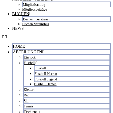
Mitgliedsantrag
Mitgliedsbeiträge
BUCHEN
Buchen Kunstrasen
Buchen Vereinsbus
NEWS
HOME
ABTEILUNGEN
Eisstock
Fussball
Fussball
Fussball Herren
Fussball Jugend
Fussball Damen
Klettern
Rad
Ski
Tennis
Tischtennis