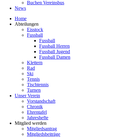
Buchen Vereinsbus
News
Home
Abteilungen
Eisstock
Fussball
Fussball
Fussball Herren
Fussball Jugend
Fussball Damen
Klettern
Rad
Ski
Tennis
Tischtennis
Turnen
Unser Verein
Vorstandschaft
Chronik
Ehrentafel
Jahreshefte
Mitglied werden
Mitgliedsantrag
Mitgliedsbeiträge