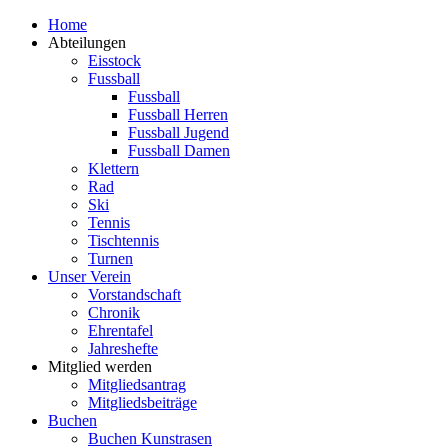
Zum
Home
Inhalt
Abteilungen
springen
Eisstock
Fussball
Fussball
Fussball Herren
Fussball Jugend
Fussball Damen
Klettern
Rad
Ski
Tennis
Tischtennis
Turnen
Unser Verein
Vorstandschaft
Chronik
Ehrentafel
Jahreshefte
Mitglied werden
Mitgliedsantrag
Mitgliedsbeiträge
Buchen
Buchen Kunstrasen