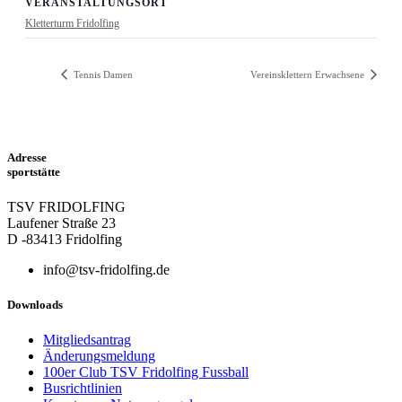
VERANSTALTUNGSORT
Kletterturm Fridolfing
Tennis Damen
Vereinsklettern Erwachsene
Adresse
sportstätte
TSV FRIDOLFING
Laufener Straße 23
D -83413 Fridolfing
info@tsv-fridolfing.de
Downloads
Mitgliedsantrag
Änderungsmeldung
100er Club TSV Fridolfing Fussball
Busrichtlinien