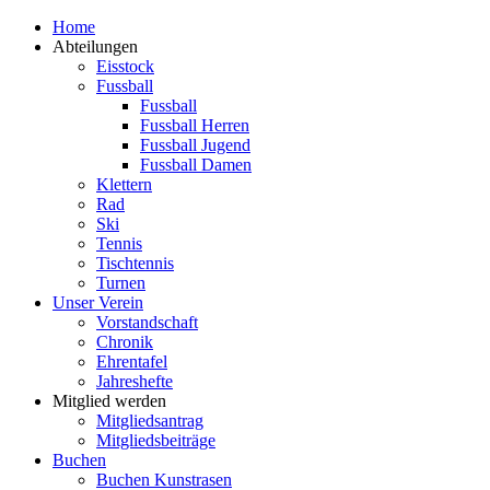
Zum
Home
Inhalt
Abteilungen
springen
Eisstock
Fussball
Fussball
Fussball Herren
Fussball Jugend
Fussball Damen
Klettern
Rad
Ski
Tennis
Tischtennis
Turnen
Unser Verein
Vorstandschaft
Chronik
Ehrentafel
Jahreshefte
Mitglied werden
Mitgliedsantrag
Mitgliedsbeiträge
Buchen
Buchen Kunstrasen