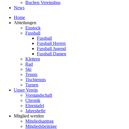
Buchen Vereinsbus
News
Home
Abteilungen
Eisstock
Fussball
Fussball
Fussball Herren
Fussball Jugend
Fussball Damen
Klettern
Rad
Ski
Tennis
Tischtennis
Turnen
Unser Verein
Vorstandschaft
Chronik
Ehrentafel
Jahreshefte
Mitglied werden
Mitgliedsantrag
Mitgliedsbeiträge