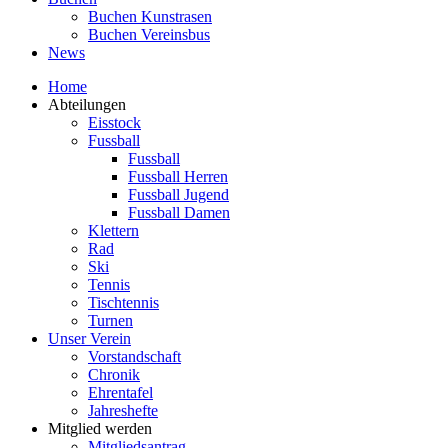
Buchen Kunstrasen
Buchen Vereinsbus
News
Home
Abteilungen
Eisstock
Fussball
Fussball
Fussball Herren
Fussball Jugend
Fussball Damen
Klettern
Rad
Ski
Tennis
Tischtennis
Turnen
Unser Verein
Vorstandschaft
Chronik
Ehrentafel
Jahreshefte
Mitglied werden
Mitgliedsantrag