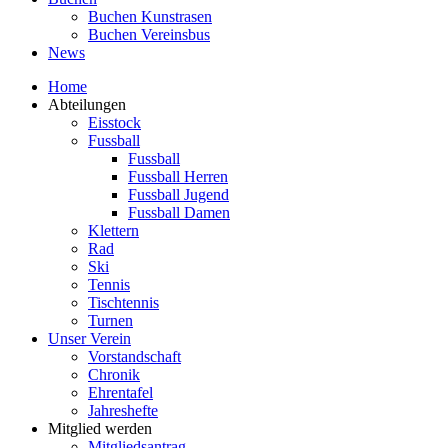
Buchen Kunstrasen
Buchen Vereinsbus
News
Home
Abteilungen
Eisstock
Fussball
Fussball
Fussball Herren
Fussball Jugend
Fussball Damen
Klettern
Rad
Ski
Tennis
Tischtennis
Turnen
Unser Verein
Vorstandschaft
Chronik
Ehrentafel
Jahreshefte
Mitglied werden
Mitgliedsantrag