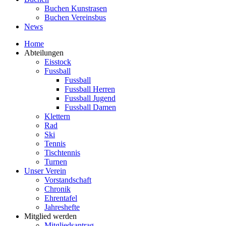
Buchen Kunstrasen
Buchen Vereinsbus
News
Home
Abteilungen
Eisstock
Fussball
Fussball
Fussball Herren
Fussball Jugend
Fussball Damen
Klettern
Rad
Ski
Tennis
Tischtennis
Turnen
Unser Verein
Vorstandschaft
Chronik
Ehrentafel
Jahreshefte
Mitglied werden
Mitgliedsantrag