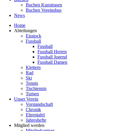
Buchen Kunstrasen
Buchen Vereinsbus
News
Home
Abteilungen
Eisstock
Fussball
Fussball
Fussball Herren
Fussball Jugend
Fussball Damen
Klettern
Rad
Ski
Tennis
Tischtennis
Turnen
Unser Verein
Vorstandschaft
Chronik
Ehrentafel
Jahreshefte
Mitglied werden
Mitgliedsantrag