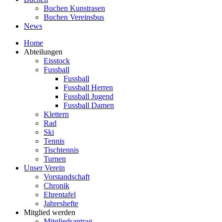
Buchen Kunstrasen
Buchen Vereinsbus
News
Home
Abteilungen
Eisstock
Fussball
Fussball
Fussball Herren
Fussball Jugend
Fussball Damen
Klettern
Rad
Ski
Tennis
Tischtennis
Turnen
Unser Verein
Vorstandschaft
Chronik
Ehrentafel
Jahreshefte
Mitglied werden
Mitgliedsantrag