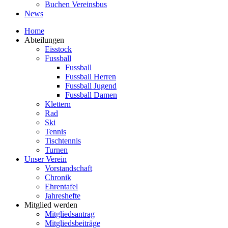
Buchen Vereinsbus
News
Home
Abteilungen
Eisstock
Fussball
Fussball
Fussball Herren
Fussball Jugend
Fussball Damen
Klettern
Rad
Ski
Tennis
Tischtennis
Turnen
Unser Verein
Vorstandschaft
Chronik
Ehrentafel
Jahreshefte
Mitglied werden
Mitgliedsantrag
Mitgliedsbeiträge