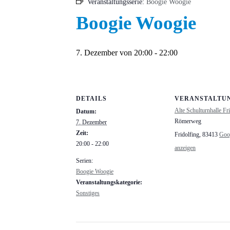
Veranstaltungsserie:
Boogie Woogie
Boogie Woogie
7. Dezember von 20:00
-
22:00
DETAILS
VERANSTALTU
Alte Schulturnhalle Fr
Datum:
Römerweg
7. Dezember
Zeit:
Fridolfing
,
83413
Goo
20:00 - 22:00
anzeigen
Serien:
Boogie Woogie
Veranstaltungskategorie:
Sonstiges