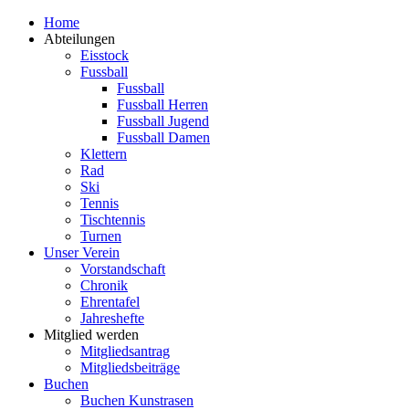
Zum
Home
Inhalt
Abteilungen
springen
Eisstock
Fussball
Fussball
Fussball Herren
Fussball Jugend
Fussball Damen
Klettern
Rad
Ski
Tennis
Tischtennis
Turnen
Unser Verein
Vorstandschaft
Chronik
Ehrentafel
Jahreshefte
Mitglied werden
Mitgliedsantrag
Mitgliedsbeiträge
Buchen
Buchen Kunstrasen