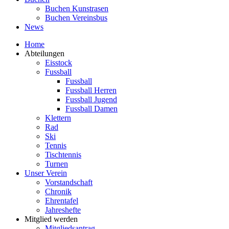
Buchen Kunstrasen
Buchen Vereinsbus
News
Home
Abteilungen
Eisstock
Fussball
Fussball
Fussball Herren
Fussball Jugend
Fussball Damen
Klettern
Rad
Ski
Tennis
Tischtennis
Turnen
Unser Verein
Vorstandschaft
Chronik
Ehrentafel
Jahreshefte
Mitglied werden
Mitgliedsantrag