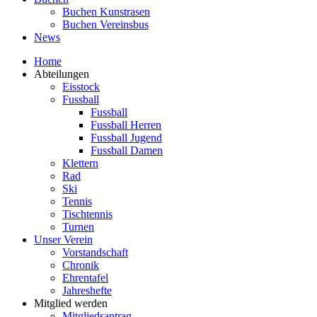
Buchen Kunstrasen
Buchen Vereinsbus
News
Home
Abteilungen
Eisstock
Fussball
Fussball
Fussball Herren
Fussball Jugend
Fussball Damen
Klettern
Rad
Ski
Tennis
Tischtennis
Turnen
Unser Verein
Vorstandschaft
Chronik
Ehrentafel
Jahreshefte
Mitglied werden
Mitgliedsantrag