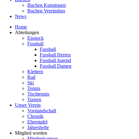
Buchen Kunstrasen
Buchen Vereinsbus
News
Home
Abteilungen
Eisstock
Fussball
Fussball
Fussball Herren
Fussball Jugend
Fussball Damen
Klettern
Rad
Ski
Tennis
Tischtennis
Turnen
Unser Verein
Vorstandschaft
Chronik
Ehrentafel
Jahreshefte
Mitglied werden
Mitgliedsantrag