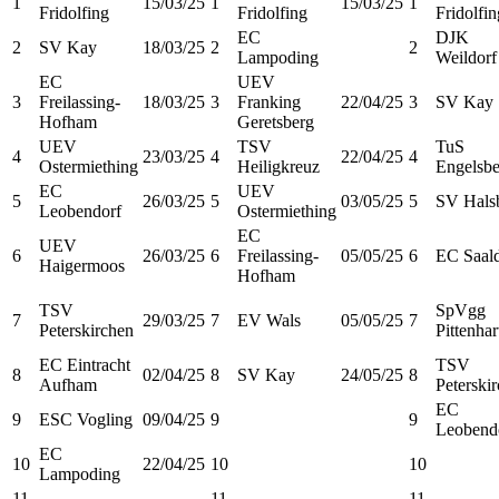
1
15/03/25
1
15/03/25
1
Fridolfing
Fridolfing
Fridolfin
EC
DJK
2
SV Kay
18/03/25
2
2
Lampoding
Weildorf
EC
UEV
3
Freilassing-
18/03/25
3
Franking
22/04/25
3
SV Kay
Hofham
Geretsberg
UEV
TSV
TuS
4
23/03/25
4
22/04/25
4
Ostermiething
Heiligkreuz
Engelsbe
EC
UEV
5
26/03/25
5
03/05/25
5
SV Hals
Leobendorf
Ostermiething
EC
UEV
6
26/03/25
6
Freilassing-
05/05/25
6
EC Saald
Haigermoos
Hofham
TSV
SpVgg
7
29/03/25
7
EV Wals
05/05/25
7
Peterskirchen
Pittenhar
EC Eintracht
TSV
8
02/04/25
8
SV Kay
24/05/25
8
Aufham
Peterski
EC
9
ESC Vogling
09/04/25
9
9
Leobend
EC
10
22/04/25
10
10
Lampoding
11
11
11