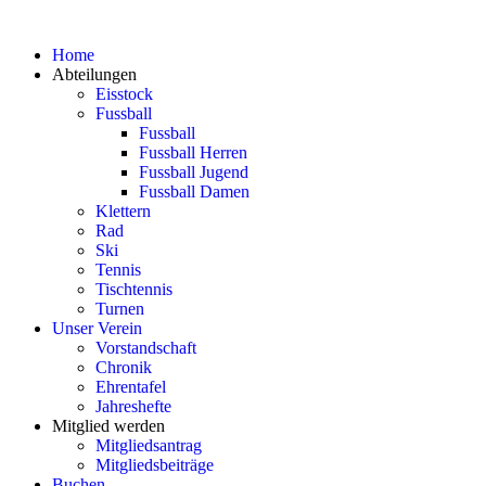
Home
Abteilungen
Eisstock
Fussball
Fussball
Fussball Herren
Fussball Jugend
Fussball Damen
Klettern
Rad
Ski
Tennis
Tischtennis
Turnen
Unser Verein
Vorstandschaft
Chronik
Ehrentafel
Jahreshefte
Mitglied werden
Mitgliedsantrag
Mitgliedsbeiträge
Buchen