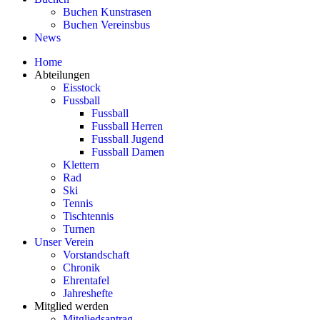
Buchen Kunstrasen
Buchen Vereinsbus
News
Home
Abteilungen
Eisstock
Fussball
Fussball
Fussball Herren
Fussball Jugend
Fussball Damen
Klettern
Rad
Ski
Tennis
Tischtennis
Turnen
Unser Verein
Vorstandschaft
Chronik
Ehrentafel
Jahreshefte
Mitglied werden
Mitgliedsantrag