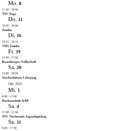
Mo.
8
17:30
-
20:00
TSV Yoga
Do.
11
19:00
-
20:00
Zumba
Di.
16
19:15
-
20:15
VHS Zumba
Fr.
19
14:00
-
17:00
Rosenberger-Völkerball
Sa.
20
13:00
-
18:00
Stockschützen Lehrgang
Okt. 2025
Mi.
1
8:00
-
17:00
Rückenschule AAB
Sa.
4
17:00
-
21:00
TSV Tischtennis Jugendspieltag
Sa.
11
8:00
-
17:00