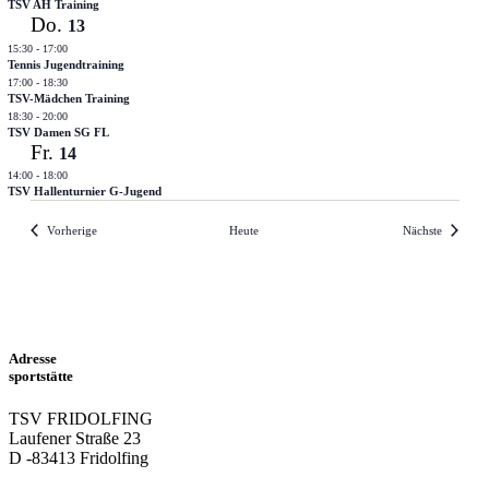
TSV AH Training
Do.
13
15:30
-
17:00
Tennis Jugendtraining
17:00
-
18:30
TSV-Mädchen Training
18:30
-
20:00
TSV Damen SG FL
Fr.
14
14:00
-
18:00
TSV Hallenturnier G-Jugend
Veranstaltungen
Veransta
Vorherige
Heute
Nächste
Adresse
sportstätte
TSV FRIDOLFING
Laufener Straße 23
D -83413 Fridolfing