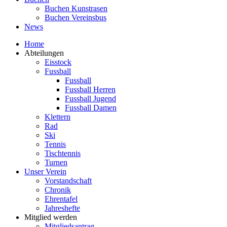
Buchen Kunstrasen
Buchen Vereinsbus
News
Home
Abteilungen
Eisstock
Fussball
Fussball
Fussball Herren
Fussball Jugend
Fussball Damen
Klettern
Rad
Ski
Tennis
Tischtennis
Turnen
Unser Verein
Vorstandschaft
Chronik
Ehrentafel
Jahreshefte
Mitglied werden
Mitgliedsantrag